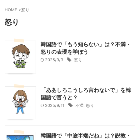
HOME
>
怒り
怒り
韓国語で「もう知らない」は？不満・
怒りの表現を学ぼう
2025/9/3
怒り
「ああしろこうしろ言わないで」を韓
国語で言うと？
2025/9/11
不満
,
怒り
韓国語で「中途半端だね」は？説教・