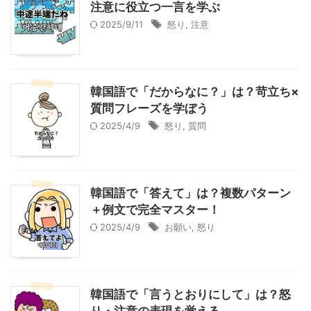
注意に役立つ一言を学ぶ
2025/9/11
怒り
,
注意
韓国語で「だからなに？」は？苛立ち×
質問フレーズを学ぼう
2025/4/9
怒り
,
質問
韓国語で「答えて」は？複数パターン
＋例文で完全マスター！
2025/4/9
お願い
,
怒り
韓国語で「言うとおりにして」は？怒