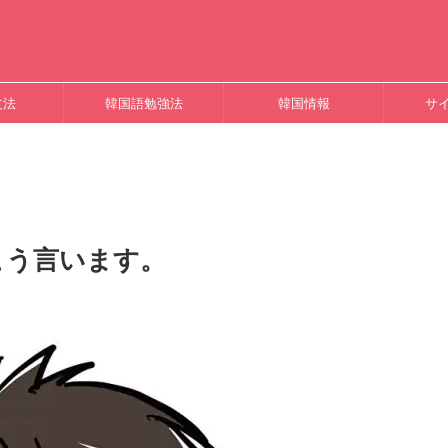
文法
韓国語勉強法
韓国情報
サ
こう言います。