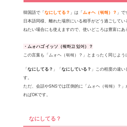
韓国語で「
なにしてる？
」は「
ムォヘ（뭐해）？
」で
日本語同様、離れた場所にいる相手がどう過ごしてい
ねたい場合にも使えますので、使いどころは豊富にあ
・ムォハゴ イッソ（뭐하고 있어）？
この言葉も「ムォヘ（뭐해）？」とまったく同じよう
「
なにしてる？
」「
なにしている？
」この程度の違い
す。
ただ、会話やSNSでは圧倒的に「ムォヘ（뭐해）？
ればOKです。
なにしてる？