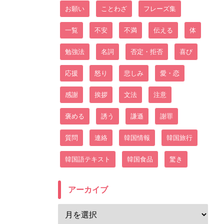
お願い
ことわざ
フレーズ集
一覧
不安
不満
伝える
体
勉強法
名詞
否定・拒否
喜び
応援
怒り
悲しみ
愛・恋
感謝
挨拶
文法
注意
褒める
誘う
謙遜
謝罪
質問
連絡
韓国情報
韓国旅行
韓国語テキスト
韓国食品
驚き
アーカイブ