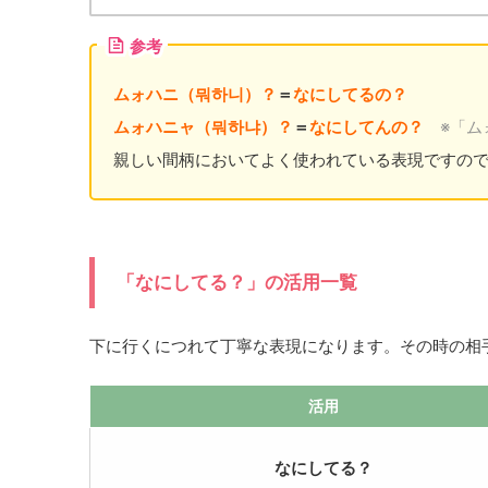
プ
レ
参考
ー
ヤ
ムォハニ（뭐하니）？
＝
なにしてるの？
ー
ムォハニャ（뭐하냐）？
＝
なにしてんの？
※「ム
親しい間柄においてよく使われている表現ですの
「なにしてる？」の活用一覧
下に行くにつれて丁寧な表現になります。その時の相
活用
なにしてる？