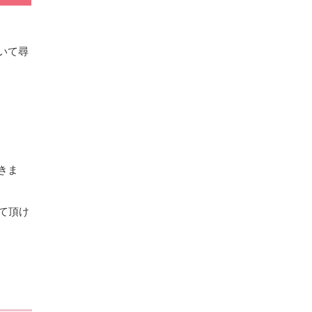
いて尋
きま
て頂け