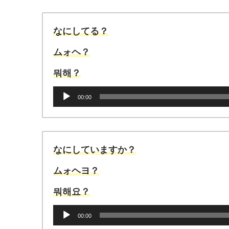
なにしてる？
ムォヘ？
뭐해？
音
00:00
声
プ
レ
ー
ヤ
なにしていますか？
ー
ムォヘヨ？
뭐해요？
音
00:00
声