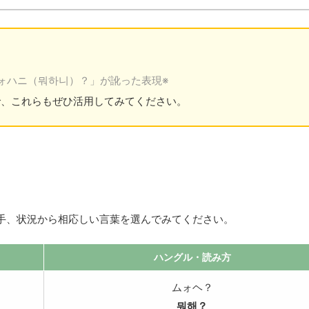
キ
ュ
ー
ー
を
ム
使
調
っ
節
て
に
ォハニ（뭐하니）？」が訛った表現※
く
は
で、これらもぜひ活用してみてください。
だ
上
さ
下
い。
矢
印
キ
ー
を
使
手、状況から相応しい言葉を選んでみてください。
っ
て
く
ハングル
・読み方
だ
さ
ムォヘ？
い。
뭐해？