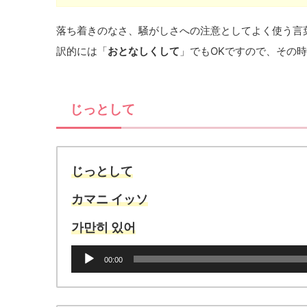
落ち着きのなさ、騒がしさへの注意としてよく使う言
訳的には「
おとなしくして
」でもOKですので、その
じっとして
じっとして
カマニ イッソ
가만히 있어
音
00:00
声
プ
レ