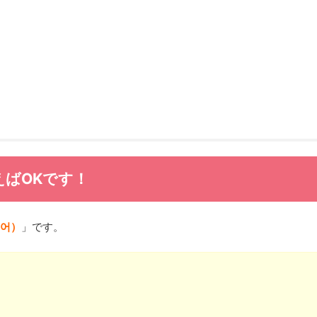
ばOKです！
있어）
」です。