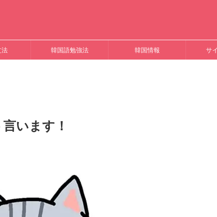
文法
韓国語勉強法
韓国情報
サ
う言います！