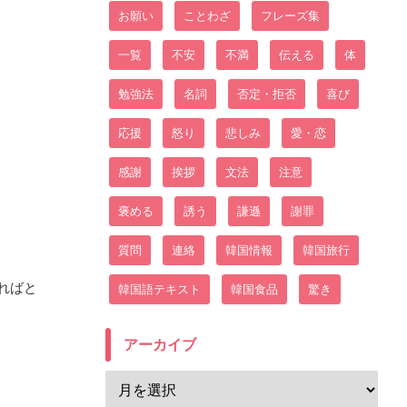
お願い
ことわざ
フレーズ集
一覧
不安
不満
伝える
体
勉強法
名詞
否定・拒否
喜び
応援
怒り
悲しみ
愛・恋
感謝
挨拶
文法
注意
褒める
誘う
謙遜
謝罪
質問
連絡
韓国情報
韓国旅行
ればと
韓国語テキスト
韓国食品
驚き
アーカイブ