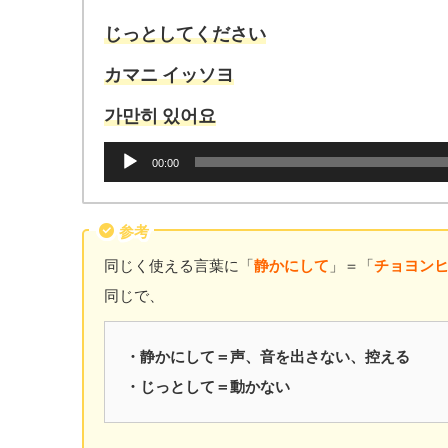
ー
ヤ
じっとしてください
ー
カマニ イッソヨ
가만히 있어
요
音
00:00
声
プ
レ
参考
ー
ヤ
同じく使える言葉に「
静かにして
」＝「
チョヨンヒ
ー
同じで、
・静かにして＝声、音を出さない、控える
・じっとして＝動かない