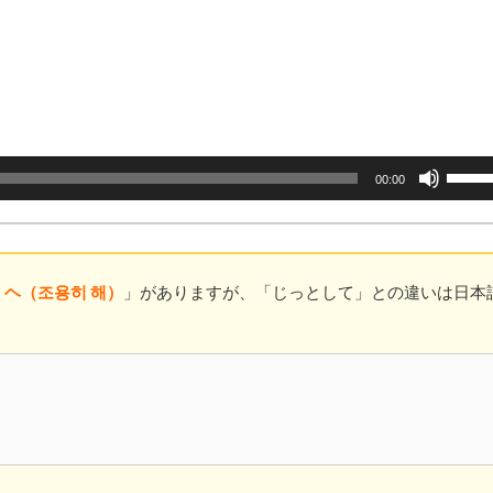
ム
調
節
に
は
上
下
矢
ボ
00:00
印
リ
キ
ュ
ー
ー
を
ム
使
調
 ヘ（조용히 해）
」がありますが、「じっとして」との違いは日本
っ
節
て
に
く
は
だ
上
さ
下
い。
矢
印
キ
ー