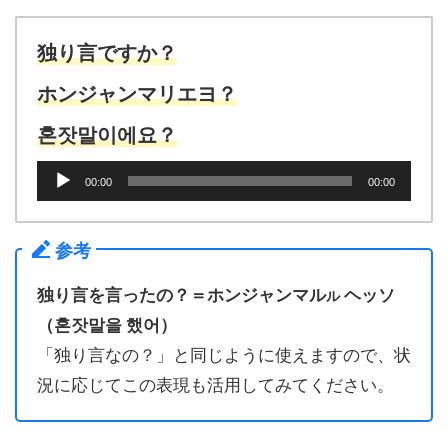
レ
ー
ヤ
独り言ですか？
ー
ホンジャンマリエヨ？
혼잣말이에요？
音
00:00
00:00
声
プ
レ
参考
ー
ヤ
独り言を言ったの？＝ホンジャンマル
ヘッソ
ル
ー
（혼잣말을 했어）
「独り言なの？」と同じように使えますので、状
況に応じてこの表現も活用してみてください。