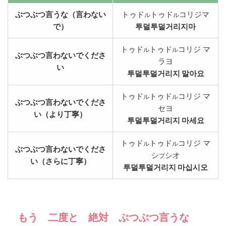
ぶつぶつ言うな（言わない
トゥド
トゥド
コリジマ
ル
ル
で）
투덜투덜거리지마
トゥド
トゥド
コリジ マ
ル
ル
ぶつぶつ言わないでくださ
ラヨ
い
투덜투덜거리지 말아요
トゥド
トゥド
コリジ マ
ル
ル
ぶつぶつ言わないでくださ
セヨ
い（より丁寧）
투덜투덜거리지 마세요
トゥド
トゥド
コリジ マ
ル
ル
ぶつぶつ言わないでくださ
シ
シオ
プ
い（さらに丁寧）
투덜투덜거리지 마십시오
もう 二度と 絶対 ぶつぶつ言うな