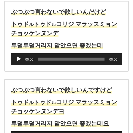
ぶつぶつ言わ
ないで欲しいんだけど
トゥド
トゥド
コリジ マラッスミョン
ル
ル
チョッケンヌンデ
투덜투덜거리지 말았으면 좋겠는데
音
00:00
00:00
声
プ
レ
ー
ヤ
ぶつぶつ言わないで欲しいんですけど
ー
トゥド
トゥド
コリジ マラッスミョン
ル
ル
チョッケンヌンデヨ
투덜투덜거리지 말았으면 좋겠는데요