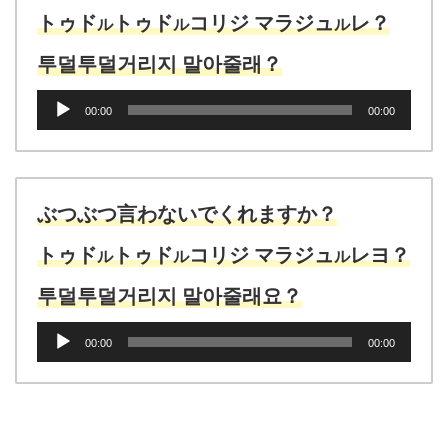
トゥド
トゥド
コリジ マラジュ
レ？
ル
ル
ル
투덜투덜거리지 말아줄래？
音
00:00
00:00
声
プ
レ
ー
ヤ
ぶつぶつ言わないでくれますか？
ー
トゥド
トゥド
コリジ マラジュ
レヨ？
ル
ル
ル
투덜투덜거리지 말아줄래요？
音
00:00
00:00
声
プ
レ
ー
ヤ