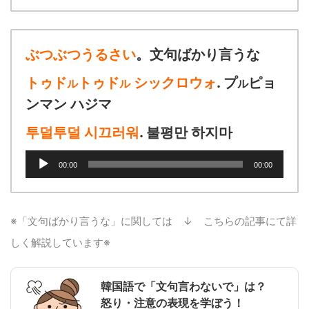
プ
レ
ー
ヤ
ぶつぶつうるさい
。文句ばかり言うな
ー
トゥド
トゥド
シックロウォ
. プ
ピョ
ル
ル
ル
ンマン ハジマ
투덜투덜 시끄러워
. 불평만 하지마
音
00:00
00:00
声
プ
レ
ー
※「文句ばかり言うな」に関しては ↓ こちらの記事にて詳
ヤ
しく解説しています※
ー
韓国語で「文句言わないで」は？
怒り・注意の表現を学ぼう！