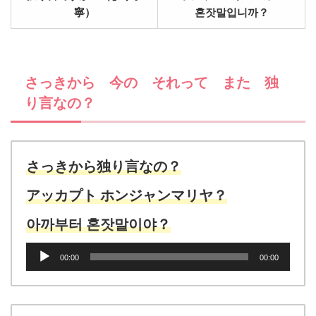
寧）
혼잣말입니까？
さっきから 今の それって また 独
り言なの？
さっきから独り言なの？
アッカプト ホンジャンマリヤ？
아까부터 혼잣말이야？
音
00:00
00:00
声
プ
レ
ー