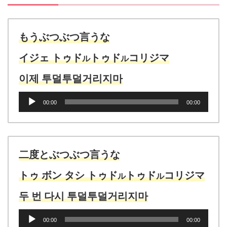
もうぶつぶつ言うな
イジェ トゥド
トゥド
コリジマ
ル
ル
이제 투덜투덜거리지마
音
00:00
00:00
声
プ
レ
ー
ヤ
二度とぶつぶつ言うな
ー
トゥ ボン タシ トゥド
トゥド
コリジマ
ル
ル
두 번 다시 투덜투덜거리지마
音
00:00
00:00
声