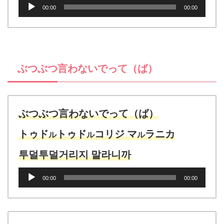
音
00:00
00:00
声
プ
レ
ー
ヤ
ぶつぶつ言わないでって（ば）
ー
ぶつぶつ言わないでって（ば）
トゥド
トゥド
コリジ マ
ラニカ
ル
ル
ル
투덜투덜거리지 말라니까
音
00:00
00:00
声
プ
レ
ー