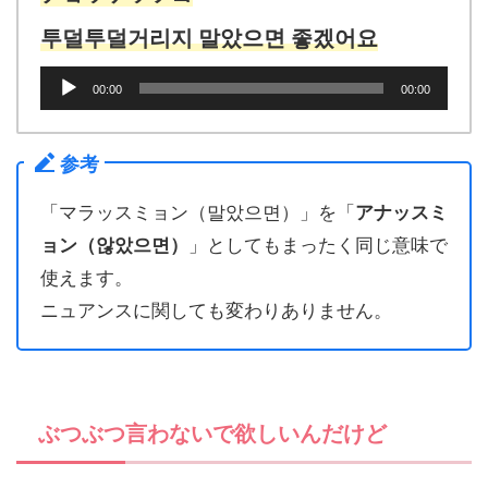
투덜투덜거리지 말았으면 좋겠어요
音
00:00
00:00
声
プ
レ
参考
ー
ヤ
「マラッスミョン（말았으면）」を「
アナッスミ
ー
ョン（않았으면）
」としてもまったく同じ意味で
使えます。
ニュアンスに関しても変わりありません。
ぶつぶつ言わないで欲しいんだけど