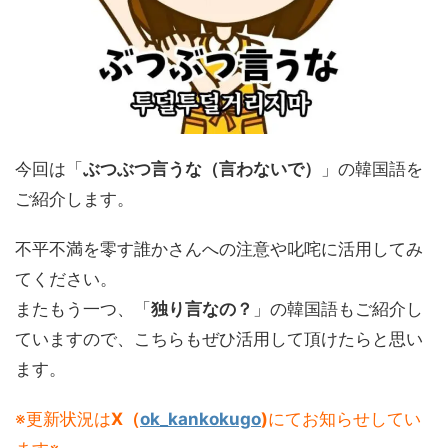
今回は「
ぶつぶつ言うな（言わないで）
」の韓国語を
ご紹介します。
不平不満を零す誰かさんへの注意や叱咤に活用してみ
てください。
またもう一つ、「
独り言なの？
」の韓国語もご紹介し
ていますので、こちらもぜひ活用して頂けたらと思い
ます。
※更新状況は
X（
ok_kankokugo
)
にてお知らせしてい