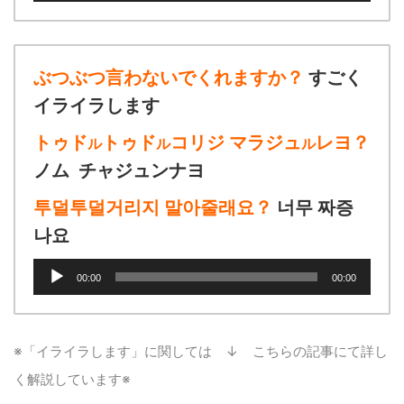
プ
レ
ー
ヤ
ぶつぶつ言わないでくれますか？
すごく
ー
イライラします
トゥド
トゥド
コリジ マラジュ
レヨ？
ル
ル
ル
ノム チャジュンナヨ
투덜투덜거리지 말아줄래요？
너무 짜증
나요
音
00:00
00:00
声
プ
レ
ー
※「イライラします」に関しては ↓ こちらの記事にて詳し
ヤ
く解説しています※
ー