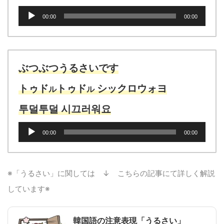
音
00:00
00:00
声
プ
レ
ー
ヤ
ぶつぶつうるさいです
ー
トゥド
トゥド
シックロウォヨ
ル
ル
투덜투덜 시끄러워요
音
00:00
00:00
声
プ
レ
ー
※「うるさい」に関しては ↓ こちらの記事にて詳しく解説
ヤ
しています※
ー
韓国語の注意表現「うるさい」