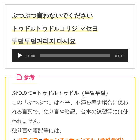
レ
ー
ヤ
ぶつぶつ言わないでください
ー
トゥド
トゥド
コリジ マセヨ
ル
ル
투덜투덜거리지 마세요
音
00:00
00:00
声
プ
レ
参考
ー
ヤ
ぶつぶつ=トゥドルトゥドル（투덜투덜）
ー
この「ぶつぶつ」は不平、不満を表す場合に使わ
れる言葉で、独り言や暗記、台本の練習等には使
われません。
独り言や暗記等には、
・
ぶつぶつ
＝
チュンオ
チュンオ
（중얼중얼）