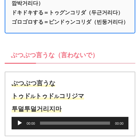
깜박거리다）
ドキドキする＝トゥグンコリダ（두근거리다）
ゴロゴロする＝ピンドゥンコリダ（빈둥거리다）
ぶつぶつ言うな（言わないで）
ぶつぶつ言うな
トゥド
トゥド
コリジマ
ル
ル
투덜투덜거리지마
音
00:00
00:00
声
プ