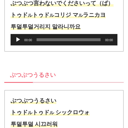
ヤ
ぶつぶつ言わないでくださいって（ば）
ー
トゥド
トゥド
コリジ マ
ラニカヨ
ル
ル
ル
투덜투덜거리지 말라니까요
音
00:00
00:00
声
プ
レ
ー
ヤ
ぶつぶつうるさい
ー
ぶつぶつうるさい
トゥド
トゥド
シックロウォ
ル
ル
투덜투덜 시끄러워