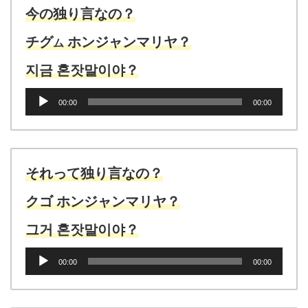
ヤ
今の独り言なの？
ー
チグ
ホンジャンマリヤ？
ム
지금 혼잣말이야？
音
00:00
00:00
声
プ
レ
ー
ヤ
それって独り言なの？
ー
クゴ ホンジャンマリヤ？
그거 혼잣말이야？
音
00:00
00:00
声
プ
レ