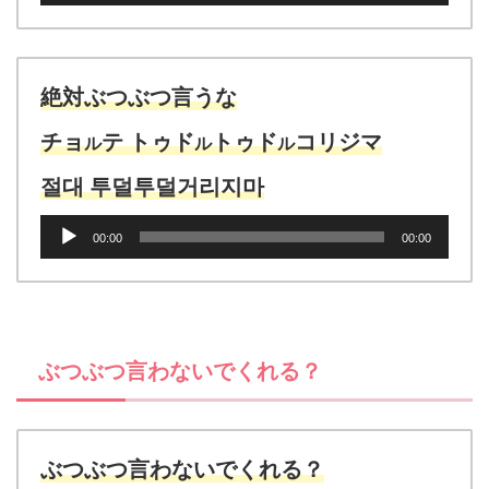
プ
レ
ー
ヤ
絶対ぶつぶつ言うな
ー
チョ
テ トゥド
トゥド
コリジマ
ル
ル
ル
절대 투덜투덜거리지마
音
00:00
00:00
声
プ
レ
ー
ヤ
ぶつぶつ言わないでくれる？
ー
ぶつぶつ言わないでくれる？