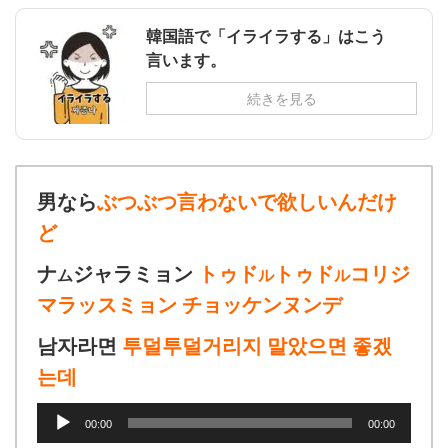
韓国語で「イライラする」はこう
言います。
続きを見る
男なら
ぶつぶつ言わないで欲しいんだけ
ど
ナ
ジャラミョン
トゥド
トゥド
コリジ
ム
ル
ル
マラッスミョン チョッケンヌンデ
남자라면
투덜투덜거리지 말았으면 좋겠
는데
音
00:00
00:00
声