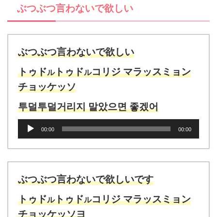
ぶつぶつ言わないで欲しい
ー
ぶつぶつ言わないで欲しい
トゥド
トゥド
コリジ マラッスミョン
ル
ル
チョッケッソ
투덜투덜거리지 말았으면 좋겠어
音
00:00
00:00
声
プ
レ
ー
ヤ
ぶつぶつ言わないで欲しいです
ー
トゥド
トゥド
コリジ マラッスミョン
ル
ル
チョッケッソヨ