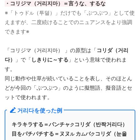
・コリジマ（거리지마）＝言うな、するな
※「トゥド
（투덜）」だけでも「ぶつぶつ」として使
ル
えますが、二度続けることでのニュアンスをより強調
できます※
「コリジマ（거리지마） 」の原型は「
コリダ（거리
다）
」で「
しきりに～する
」という意味で使われま
す。
同じ動作や仕草が続いていることを表し、そのほとん
どが今回の「ぶつぶつ」のように擬態語、擬音語とセ
ットで使われます。
거리다を使った例
キラキラする＝パンチャ
コリダ（반짝거리다）
ク
目をパチパチする＝ヌヌ
カ
バ
コリダ（눈을
ル
ム
ク