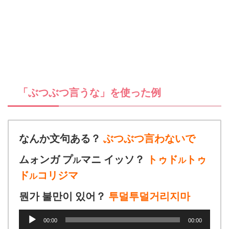
「ぶつぶつ言うな」を使った例
なんか文句ある？
ぶつぶつ言わないで
ムォンガ プ
マニ イッソ？
トゥド
トゥ
ル
ル
ド
コリジマ
ル
뭔가 불만이 있어？
투덜투덜거리지마
音
00:00
00:00
声