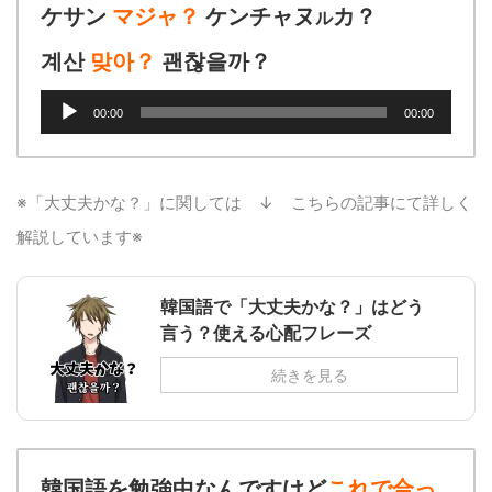
ケサン
マジャ？
ケンチャヌ
カ？
ル
계산
맞아？
괜찮을까？
音
00:00
00:00
声
プ
レ
ー
※「大丈夫かな？」に関しては ↓ こちらの記事にて詳しく
ヤ
解説しています※
ー
韓国語で「大丈夫かな？」はどう
言う？使える心配フレーズ
続きを見る
韓国語を勉強中なんですけど
これで合っ