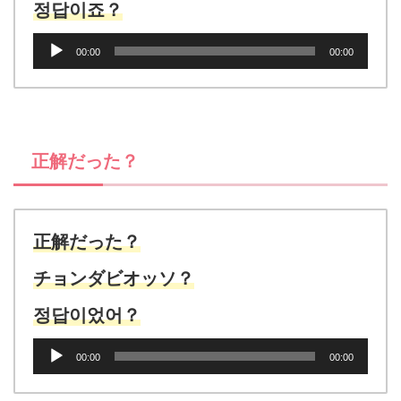
정답이죠？
音
00:00
00:00
声
プ
レ
ー
ヤ
正解だった？
ー
正解だった？
チョンダビオッソ？
정답이었어？
音
00:00
00:00
声
プ