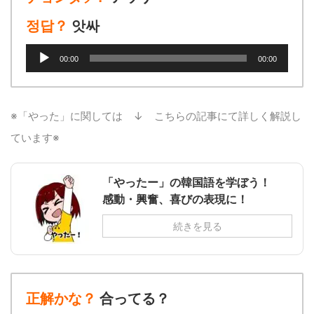
정답？
앗싸
音
00:00
00:00
声
プ
レ
ー
※「やった」に関しては ↓ こちらの記事にて詳しく解説し
ヤ
ています※
ー
「やったー」の韓国語を学ぼう！
感動・興奮、喜びの表現に！
続きを見る
正解かな？
合ってる？