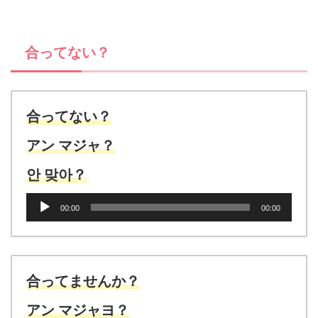
レ
ー
ヤ
合ってない？
ー
合ってない？
アン マジャ？
안 맞아？
音
00:00
00:00
声
プ
レ
ー
ヤ
合ってませんか？
ー
アン マジャヨ？