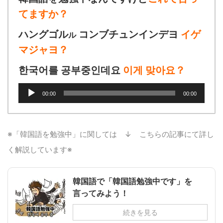
てますか？
ハングゴル
コンブチュンインデヨ
イゲ
ル
マジャヨ？
한국어를 공부중인데요
이게 맞아요？
音
00:00
00:00
声
プ
レ
ー
※「韓国語を勉強中」に関しては ↓ こちらの記事にて詳し
ヤ
く解説しています※
ー
韓国語で「韓国語勉強中です」を
言ってみよう！
続きを見る