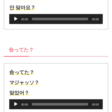
안 맞아요？
音
00:00
00:00
声
プ
レ
ー
ヤ
合ってた？
ー
合ってた？
マジャッソ？
맞았어？
音
00:00
00:00
声