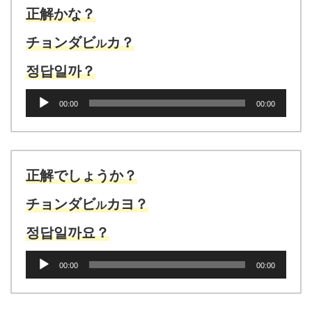
正解かな？
チョンダビ
カ？
ル
정답일까？
音
00:00
00:00
声
プ
レ
ー
ヤ
正解でしょうか？
ー
チョンダビ
カヨ？
ル
정답일까요？
音
00:00
00:00
声
プ
レ