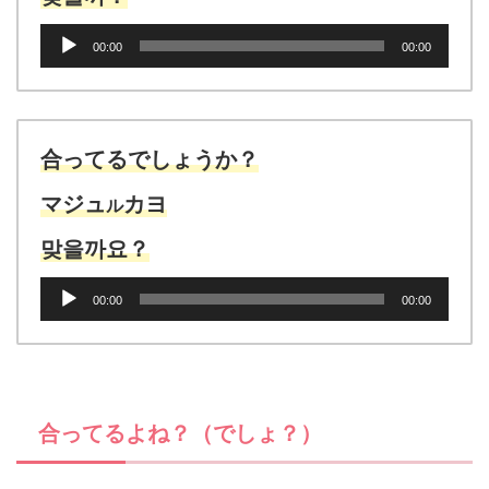
音
00:00
00:00
声
プ
レ
ー
ヤ
合ってるでしょうか？
ー
マジュ
カヨ
ル
맞을까요？
音
00:00
00:00
声
プ
レ
ー
ヤ
合ってるよね？（でしょ？）
ー