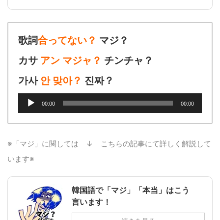
歌詞
合ってない？
マジ？
カサ
アン マジャ？
チンチャ？
가사
안 맞아？
진짜？
音
00:00
00:00
声
プ
レ
ー
※「マジ」に関しては ↓ こちらの記事にて詳しく解説して
ヤ
います※
ー
韓国語で「マジ」「本当」はこう
言います！