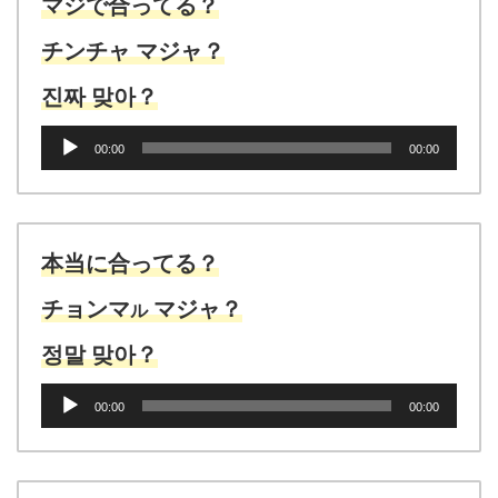
マジで合ってる？
チンチャ マジャ？
진짜 맞아？
音
00:00
00:00
声
プ
レ
ー
ヤ
本当に合ってる？
ー
チョンマ
マジャ？
ル
정말 맞아？
音
00:00
00:00
声
プ
レ
ー