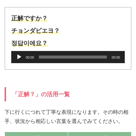
レ
ー
ヤ
正解ですか？
ー
チョンダビエヨ？
정답이에요？
音
00:00
00:00
声
プ
レ
ー
ヤ
ー
「正解？」の活用一覧
下に行くにつれて丁寧な表現になります。その時の相
手、状況から相応しい言葉を選んでみてください。