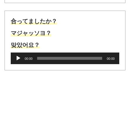
プ
レ
ー
ヤ
合ってましたか？
ー
マジャッソヨ？
맞았어요？
音
00:00
00:00
声
プ
レ
ー
ヤ
ー