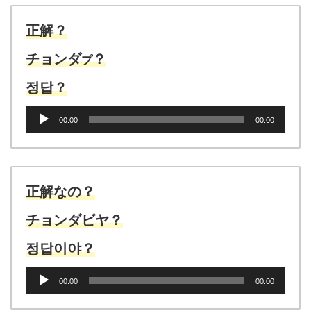
正解？
チョンダ
？
プ
정답？
音
00:00
00:00
声
プ
レ
ー
ヤ
正解なの？
ー
チョンダビヤ？
정답이야？
音
00:00
00:00
声
プ