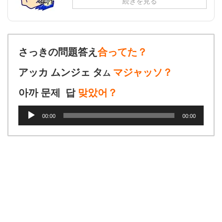
続きを見る
さっきの問題答え
合ってた？
アッカ ムンジェ タ
マジャッソ？
ム
아까 문제 답
맞았어？
音
00:00
00:00
声
プ
レ
ー
ヤ
ー