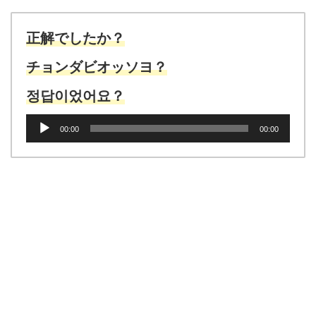
レ
ー
ヤ
正解でしたか？
ー
チョンダビオッソヨ？
정답이었어요？
音
00:00
00:00
声
プ
レ
ー
ヤ
ー