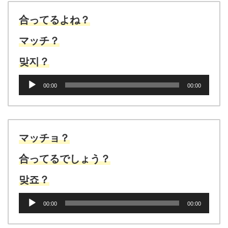
合ってるよね？
マッチ？
맞지？
音
00:00
00:00
声
プ
レ
ー
ヤ
マッチョ？
ー
合ってるでしょう？
맞죠？
音
00:00
00:00
声
プ