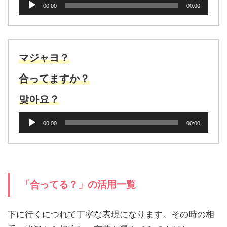
00:00
00:00
声
プ
レ
ー
ヤ
マジャヨ？
ー
合ってますか？
맞아요？
音
00:00
00:00
声
プ
レ
ー
ヤ
ー
「合ってる？」の活用一覧
下に行くにつれて丁寧な表現になります。その時の相