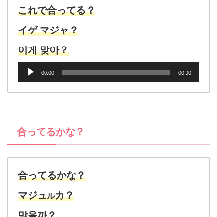
ヤ
これで合ってる？
ー
イゲ マジャ？
이게 맞아？
音
00:00
00:00
声
プ
レ
ー
ヤ
合ってるかな？
ー
合ってるかな？
マジュ
カ？
ル
맞을까？