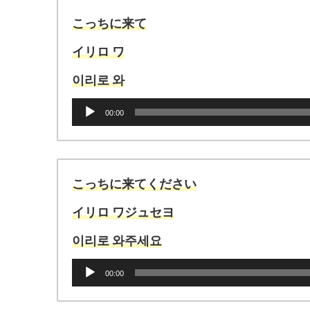
こっちに来て
イリロ ワ
이리로 와
音
00:00
声
プ
レ
ー
ヤ
こっちに来てください
ー
イリロ ワジュセヨ
이리로 와주세요
音
00:00
声
プ