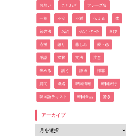
お願い
ことわざ
フレーズ集
一覧
不安
不満
伝える
体
勉強法
名詞
否定・拒否
喜び
応援
怒り
悲しみ
愛・恋
感謝
挨拶
文法
注意
褒める
誘う
謙遜
謝罪
質問
連絡
韓国情報
韓国旅行
韓国語テキスト
韓国食品
驚き
アーカイブ