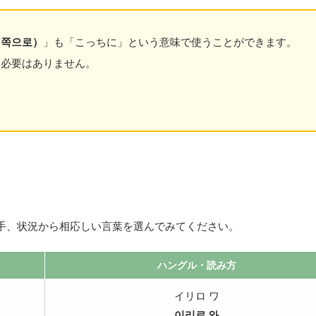
を
ム
使
調
이쪽으로）
」も「こっちに」という意味で使うことができます。
っ
節
て
に
る必要はありません。
く
は
だ
上
さ
下
い。
矢
印
キ
ー
を
使
っ
て
手、状況から相応しい言葉を選んでみてください。
く
だ
ハングル
・読み方
さ
い。
イリロ ワ
이리로 와