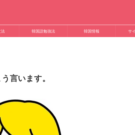
文法
韓国語勉強法
韓国情報
サ
こう言います。