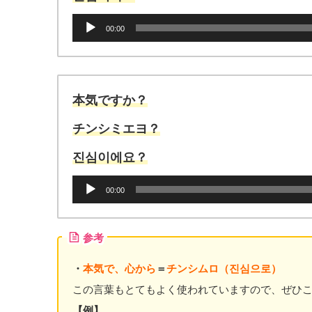
音
00:00
声
プ
レ
ー
ヤ
本気ですか？
ー
チンシミエヨ？
진심이에요？
音
00:00
声
プ
レ
参考
ー
ヤ
・
本気で、心から
＝
チンシムロ（진심으로）
ー
この言葉もとてもよく使われていますので、ぜひ
【例】