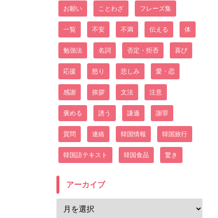
お願い
ことわざ
フレーズ集
一覧
不安
不満
伝える
体
勉強法
名詞
否定・拒否
喜び
応援
怒り
悲しみ
愛・恋
感謝
挨拶
文法
注意
褒める
誘う
謙遜
謝罪
質問
連絡
韓国情報
韓国旅行
韓国語テキスト
韓国食品
驚き
アーカイブ