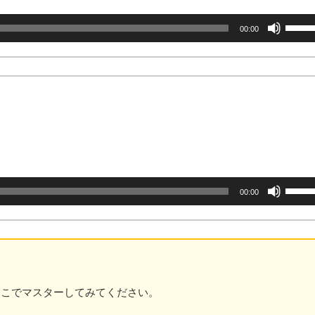
ボ
00:00
リ
ュ
ー
ム
調
節
に
は
上
下
矢
ボ
00:00
印
リ
キ
ュ
ー
ー
を
ム
使
調
っ
節
て
に
ここでマスターしてみてください。
く
は