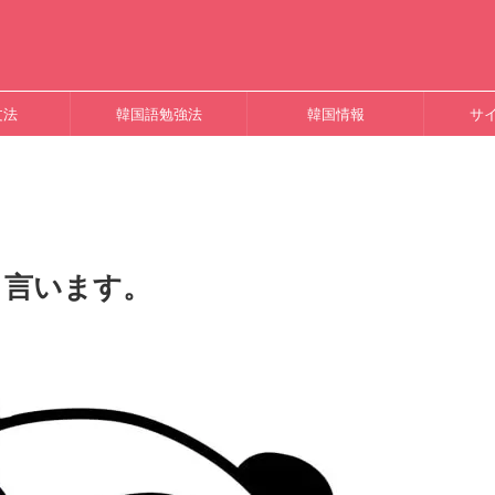
文法
韓国語勉強法
韓国情報
サ
う言います。