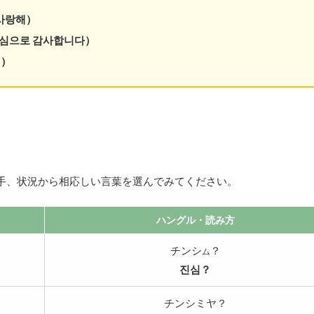
だ
上
さ
下
사랑해）
い。
矢
심으로 감사합니다）
印
キ
게）
ー
を
使
っ
て
く
だ
さ
手、状況から相応しい言葉を選んでみてください。
い。
ハングル
・読み方
チンシ
？
ム
진심？
チンシミヤ？