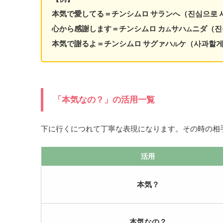
本気で愛してる＝チンシムロ サランへ（진심으로 
心から感謝します＝チンシムロ カ
サハ
ニダ（진
ム
ム
本気で謝るよ＝チンシムロ サグァハ
ケ（사과할
ル
「本気なの？」の活用一覧
下に行くにつれて丁寧な表現になります。その時の相
活用
本気？
本気なの？