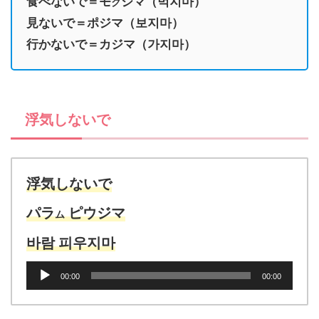
食べないで＝モ
ジマ（먹지마）
ク
見ないで＝ポジマ（보지마）
行かないで＝カジマ（가지마）
浮気しないで
浮気しないで
パラ
ピウジマ
ム
바람 피우지마
音
00:00
00:00
声
プ
レ