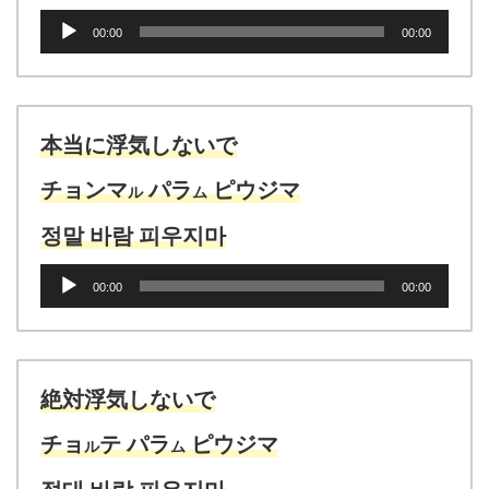
音
00:00
00:00
声
プ
レ
ー
ヤ
本当に浮気しないで
ー
チョンマ
パラ
ピウジマ
ル
ム
정말 바람 피우지마
音
00:00
00:00
声
プ
レ
ー
ヤ
絶対浮気しないで
ー
チョ
テ パラ
ピウジマ
ル
ム