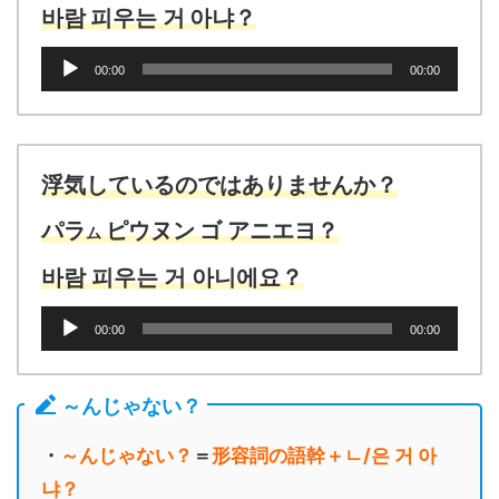
바람
피우는
거
아냐？
音
00:00
00:00
声
プ
レ
ー
ヤ
浮気しているのではありませんか？
ー
パラ
ピウヌン
ゴ
アニエヨ？
ム
바람 피우는 거 아니에요？
音
00:00
00:00
声
プ
レ
～んじゃない？
ー
ヤ
・
～んじゃない？
＝
形容詞の語幹＋ㄴ/은 거 아
ー
냐？