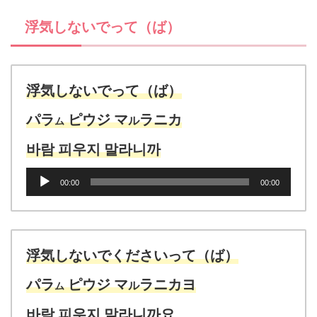
ヤ
浮気しないでって（ば）
ー
浮気しないでって（ば）
パラ
ピウジ マ
ラニカ
ル
ム
바람 피우지 말라니까
音
00:00
00:00
声
プ
レ
ー
ヤ
浮気しないでくださいって（ば）
ー
パラ
ピウジ マ
ラニカヨ
ル
ム
바람 피우지 말라니까요