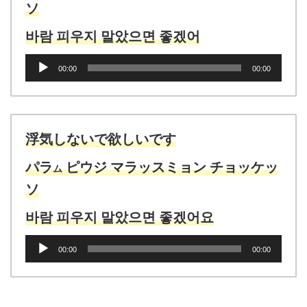
ソ
바람 피우지 말았으면 좋겠어
音
00:00
00:00
声
プ
レ
ー
ヤ
浮気しないで欲しいです
ー
パラ
ピウジ マラッスミョン チョッケッ
ム
ソ
바람 피우지 말았으면 좋겠어요
音
00:00
00:00
声
プ
レ
ー