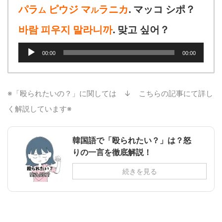
パラ
ピウジ マ
ラニカ
. マッコ シポ？
ム
ル
바람 피우지 말라니까
. 맞고 싶어？
音
00:00
00:00
声
プ
レ
ー
※「殴られたいの？」に関しては ↓ こちらの記事にて詳し
ヤ
く解説しています※
ー
韓国語で「殴られたい？」は？怒
りの一言を徹底解説！
続きを見る