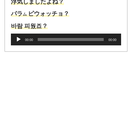
ヤ
浮気しましたよね？
ー
パラ
ピウォッチョ？
ム
바람 피웠
죠？
音
00:00
00:00
声
プ
レ
ー
ヤ
ー