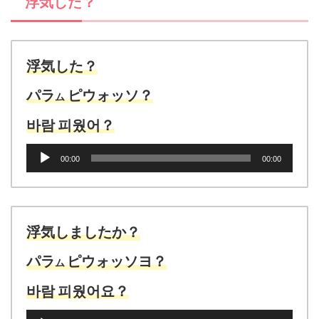
浮気した？
ー
浮気した？
パラ
ピウォッソ？
ム
바람
피웠어？
音
00:00
00:00
声
プ
レ
ー
ヤ
浮気しましたか？
ー
パラ
ピウォッソヨ？
ム
바람
피웠어요？
音