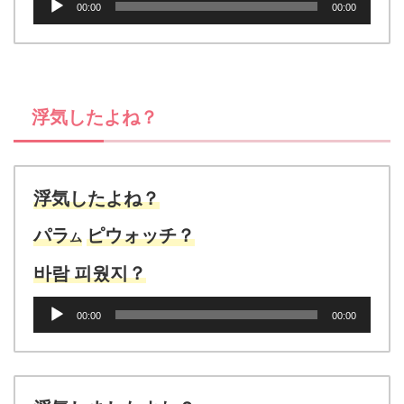
00:00
00:00
声
プ
レ
ー
ヤ
浮気したよね？
ー
浮気したよね？
パラ
ピウォッチ？
ム
바람 피웠
지？
音
00:00
00:00
声
プ
レ
ー