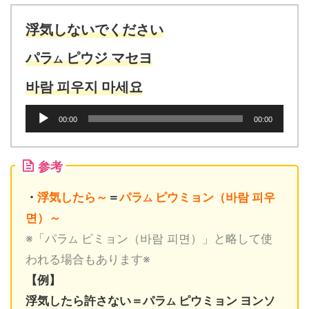
ー
ヤ
浮気しないでください
ー
パラ
ピウジ マセヨ
ム
바람 피우지 마세요
音
00:00
00:00
声
プ
レ
参考
ー
ヤ
・
浮気したら～
＝
パラ
ピウミョン（바람 피우
ム
ー
면）～
※「パラ
ピミョン（바람 피면）」と略して使
ム
われる場合もあります※
【例】
浮気したら許さない＝パラ
ピウミョン ヨンソ
ム