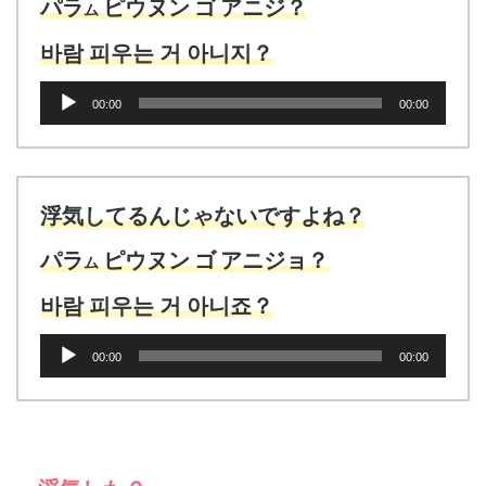
パラ
ピウヌン
ゴ
アニジ？
ム
바람 피우는 거 아니지？
音
00:00
00:00
声
プ
レ
ー
ヤ
浮気してるんじゃないですよね？
ー
パラ
ピウヌン
ゴ
アニジョ？
ム
바람 피우는 거 아니죠？
音
00:00
00:00
声
プ
レ
ー
ヤ