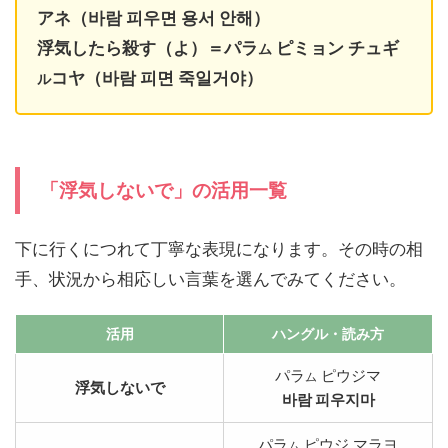
アネ（바람 피우면 용서 안해）
浮気したら殺す（よ）＝パラ
ピミョン チュギ
ム
コヤ（바람 피면 죽일거야）
ル
「浮気しないで」の活用一覧
下に行くにつれて丁寧な表現になります。その時の相
手、状況から相応しい言葉を選んでみてください。
活用
ハングル
・読み方
パラ
ピウジマ
ム
浮気しないで
바람 피우지마
パラ
ピウジ マラヨ
ム