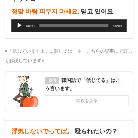
정말 바람 피우지 마세요
. 믿고 있어요
音
00:00
00:00
声
プ
レ
ー
※「信じていますよ」に関しては ↓ こちらの記事にて詳し
ヤ
く解説しています※
ー
韓国語で「信じてる」はこ
参考
う言います。
続きを見る
浮気しないでってば
。 殴られたいの？