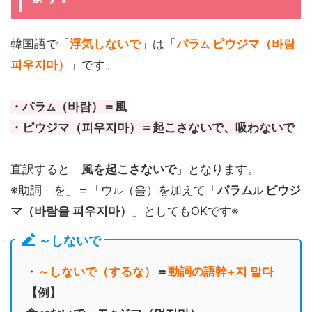
韓国語で「
浮気しないで
」は「
パラ
ピウジマ（바람
ム
피우지마）
」です。
・パラ
（바람）＝風
ム
・ピウジマ（피우지마）＝起こさないで、吸わないで
直訳すると「
風を起こさないで
」となります。
※助詞「を」＝「ウ
（을）を加えて「
パラム
ピウジ
ル
ル
マ（바람을 피우지마）
」としてもOKです※
～しないで
・
～しないで（するな）
＝
動詞の語幹+지 말다
【例】