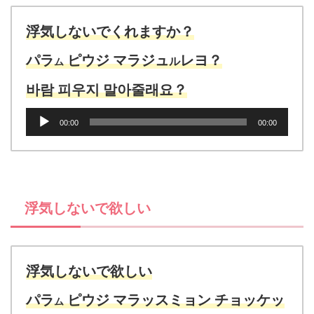
ー
ヤ
浮気しないでくれますか？
ー
パラ
ピウジ マラジュ
レヨ？
ル
ム
바람 피우지 말아줄래요？
音
00:00
00:00
声
プ
レ
ー
ヤ
浮気しないで欲しい
ー
浮気しないで欲しい
パラ
ピウジ マラッスミョン チョッケッ
ム