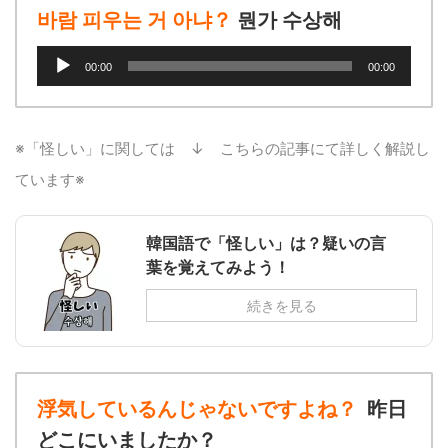
바람 피우는 거 아냐？
뭔가 수상해
音
00:00
00:00
声
プ
レ
ー
※「怪しい」に関しては ↓ こちらの記事にて詳しく解説し
ヤ
ています※
ー
韓国語で「怪しい」は？疑いの言
葉を覚えてみよう！
続きを見る
浮気しているんじゃないですよね？
昨日
どこにいましたか？