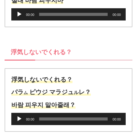
절대 바람 피우지마
音
00:00
00:00
声
プ
レ
ー
ヤ
浮気しないでくれる？
ー
浮気しないでくれる？
パラ
ピウジ マラジュ
レ？
ル
ム
바람 피우지 말아줄래？
音
00:00
00:00
声
プ
レ