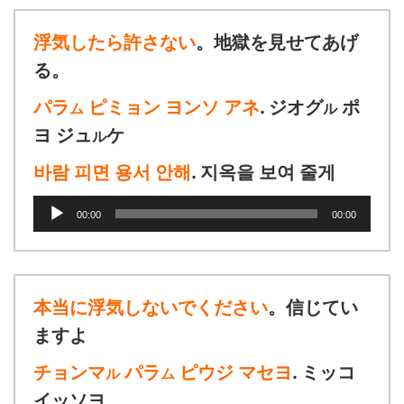
ー
ヤ
浮気したら許さない
。地獄を見せてあげ
ー
る。
パラ
ピミョン ヨンソ アネ
. ジオグ
ポ
ム
ル
ヨ ジュ
ケ
ル
바람 피면 용서 안해
. 지옥을 보여 줄게
音
00:00
00:00
声
プ
レ
ー
ヤ
本当に浮気しないでください
。信じてい
ー
ますよ
チョンマ
パラ
ピウジ マセヨ
. ミッコ
ル
ム
イッソヨ