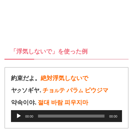
「浮気しないで」を使った例
約束だよ。
絶対浮気しないで
ヤ
ソギヤ.
チョ
テ パラ
ピウジマ
ク
ル
ム
약속이야.
절대 바람 피우지마
音
00:00
00:00
声
プ
レ