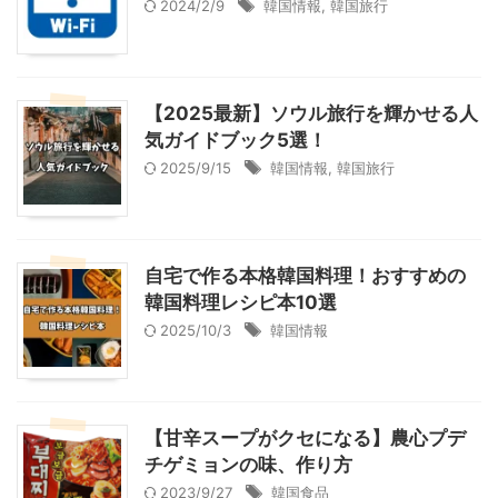
2024/2/9
韓国情報
,
韓国旅行
【2025最新】ソウル旅行を輝かせる人
気ガイドブック5選！
2025/9/15
韓国情報
,
韓国旅行
自宅で作る本格韓国料理！おすすめの
韓国料理レシピ本10選
2025/10/3
韓国情報
【甘辛スープがクセになる】農心プデ
チゲミョンの味、作り方
2023/9/27
韓国食品