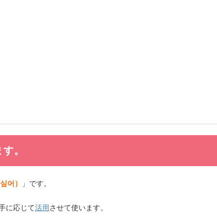
ます。
 싶어）
」です。
手に応じて
活用
させて使います。