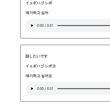
イェギハゴ シポ
얘기하고 싶어
話したいです
イェギハゴ シポヨ
얘기하고 싶어요