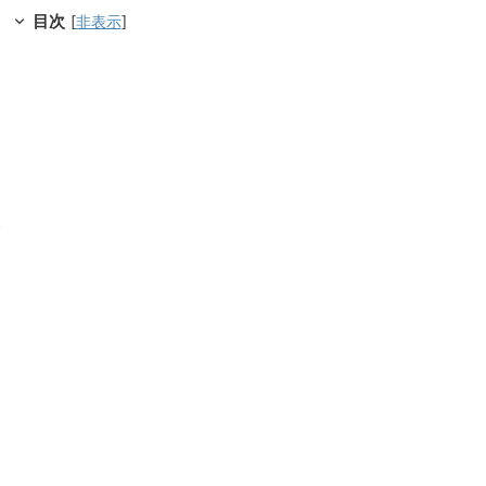
目次
[
非表示
]
い
。