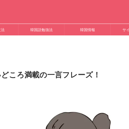
文法
韓国語勉強法
韓国情報
サ
いどころ満載の一言フレーズ！