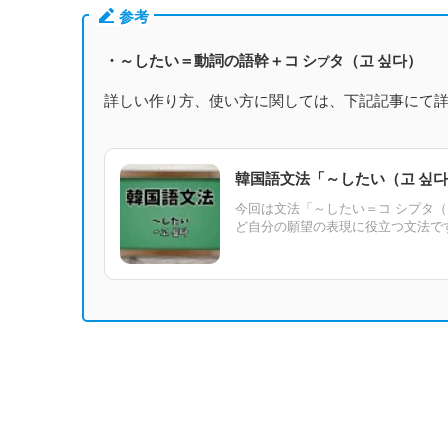
参考
・～したい＝動詞の語幹＋コ シ
タ（고 싶다）
プ
詳しい作り方、使い方に関しては、下記記事にて
韓国語文法「～したい（고 싶
今回は文法「～したい＝コ シプタ
ど自分の願望の表現に役立つ文法です