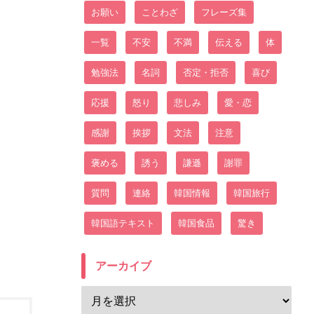
お願い
ことわざ
フレーズ集
一覧
不安
不満
伝える
体
勉強法
名詞
否定・拒否
喜び
応援
怒り
悲しみ
愛・恋
感謝
挨拶
文法
注意
褒める
誘う
謙遜
謝罪
質問
連絡
韓国情報
韓国旅行
韓国語テキスト
韓国食品
驚き
アーカイブ