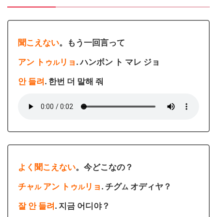
聞こえない
。もう一回言って
アン トゥ
リョ
. ハンボン ト マレ ジョ
ル
안 들려
. 한번 더 말해 줘
よく聞こえない
。今どこなの？
チャ
アン トゥ
リョ
. チグ
オディヤ？
ル
ル
ム
잘 안 들려
. 지금 어디야？