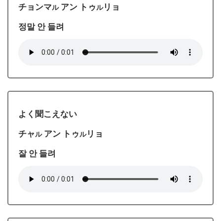
チョンマ
アン トゥ
リョ
ル
ル
정말 안 들려
よく聞こえない
チャ
アン トゥ
リョ
ル
ル
잘 안 들려