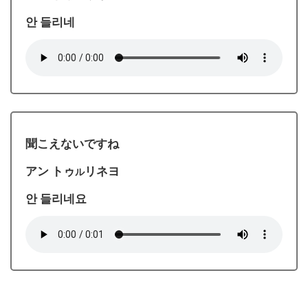
안 들리네
聞こえないですね
アン トゥ
リネヨ
ル
안 들리네요