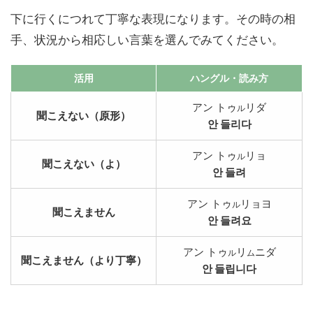
下に行くにつれて丁寧な表現になります。その時の相
手、状況から相応しい言葉を選んでみてください。
活用
ハングル
・読み方
アン トゥ
リダ
ル
聞こえない（原形）
안 들리다
アン トゥ
リョ
ル
聞こえない（よ）
안 들려
アン トゥ
リョヨ
ル
聞こえません
안 들려요
アン トゥ
リ
ニダ
ル
ム
聞こえません（より丁寧）
안 들립니다