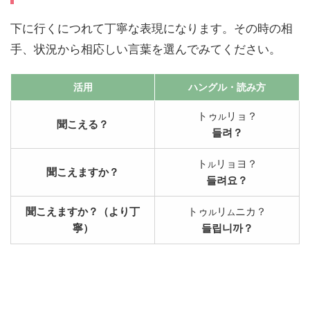
下に行くにつれて丁寧な表現になります。その時の相
手、状況から相応しい言葉を選んでみてください。
活用
ハングル
・読み方
トゥ
リョ？
ル
聞こえる？
들려？
ト
リョヨ？
ル
聞こえますか？
들려요？
聞こえますか？（より丁
トゥ
リ
ニカ？
ル
ム
寧）
들립니까？