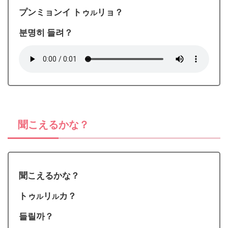
プンミョンイ トゥ
リョ？
ル
분명히 들려？
聞こえるかな？
聞こえるかな？
トゥ
リ
カ？
ル
ル
들릴까？