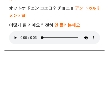
オットケ ドェン コエヨ？ チョニョ
アン トゥ
リ
ル
ヌンデヨ
어떻게 된 거예요？ 전혀
안 들리는데요