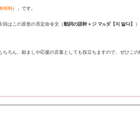
하지마）
」です。
今回はこの原形の否定命令文（
動詞の語幹＋ジ マ
ダ【지 말다】
）
ル
もちろん、励ましや応援の言葉としても役立ちますので、ぜひこの