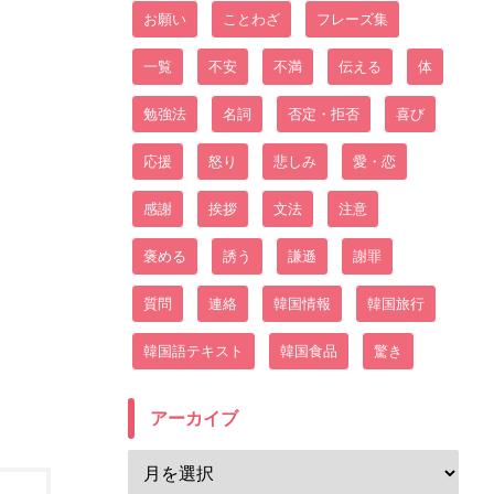
お願い
ことわざ
フレーズ集
一覧
不安
不満
伝える
体
勉強法
名詞
否定・拒否
喜び
応援
怒り
悲しみ
愛・恋
感謝
挨拶
文法
注意
褒める
誘う
謙遜
謝罪
質問
連絡
韓国情報
韓国旅行
韓国語テキスト
韓国食品
驚き
アーカイブ