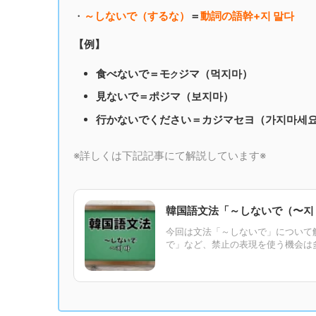
・
～しないで（するな）
＝
動詞の語幹+지 말다
【例】
食べないで＝モ
ジマ（먹지마）
ク
見ないで＝ポジマ（보지마）
行かないでください＝カジマセヨ（가지마세
※詳しくは下記記事にて解説しています※
韓国語文法「～しないで（〜지
今回は文法「～しないで」について
で」など、禁止の表現を使う機会は多