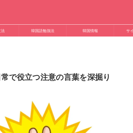
文法
韓国語勉強法
韓国情報
サ
日常で役立つ注意の言葉を深掘り