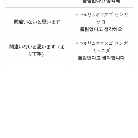
틀림없다고 생각해
トゥ
リ
オ
タゴ センガ
ル
ム
プ
間違いないと思います
ケヨ
틀림없다고 생각해요
トゥ
リ
オ
タゴ センガ
ル
ム
プ
間違いないと思います（よ
カ
ニダ
ム
り丁寧）
틀림없다고 생각합니다