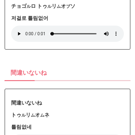
チョゴ
ロ トゥ
リ
オ
ソ
ル
ル
ム
プ
저걸로 틀림없어
間違いないね
間違いないね
トゥ
リ
オ
ネ
ル
ム
ム
틀림없네