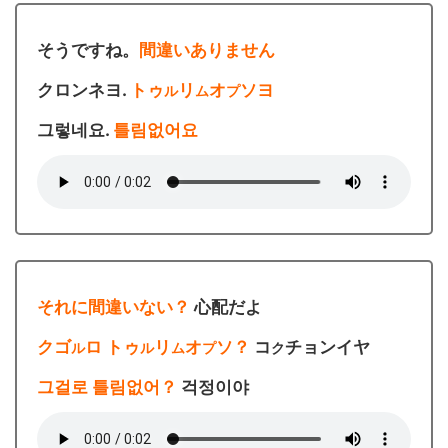
そうですね。
間違いありません
クロンネヨ.
トゥ
リ
オ
ソヨ
ル
ム
プ
그렇네요.
틀림없어요
それに間違いない？
心配だよ
クゴ
ロ トゥ
リ
オ
ソ？
コ
チョンイヤ
ル
ル
ム
プ
ク
그걸로 틀림없어？
걱정이야