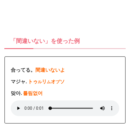
「間違いない」を使った例
合ってる。
間違いないよ
マジャ.
トゥ
リ
オ
ソ
ル
ム
プ
맞아.
틀림없어