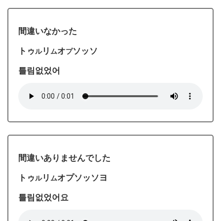
間違いなかった
トゥ
リ
オ
ソッソ
ル
ム
プ
틀림없었어
間違いありませんでした
トゥ
リ
オプソッソヨ
ル
ム
틀림없었어요