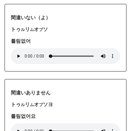
間違いない（よ）
トゥ
リ
オ
ソ
ル
ム
プ
틀림없어
間違いありません
トゥ
リ
オ
ソヨ
ル
ム
プ
틀림없어요