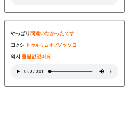
やっぱり
間違いなかったです
ヨ
シ
トゥ
リ
オ
ソッソヨ
ク
ル
ム
プ
역시
틀림없었어요