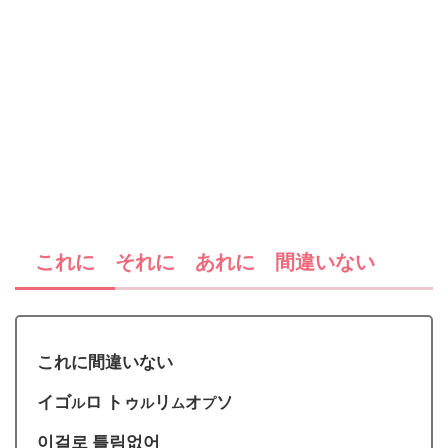
これに それに あれに 間違いない
これに間違いない
イゴ
ロ トゥ
リ
オ
ソ
ル
ル
ム
プ
이걸로 틀림없어