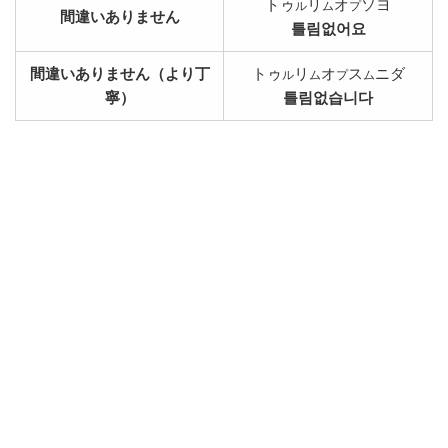
トゥ
リ
オ
ソヨ
ル
ム
プ
間違いありません
틀림없어요
間違いありません（より丁
トゥ
リ
オ
ス
ニダ
ル
ム
プ
ム
寧）
틀림없습니다