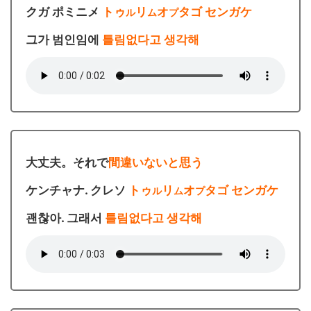
クガ ポミニメ
トゥ
リ
オ
タゴ センガケ
ル
ム
プ
그가 범인임에
틀림없다고 생각해
大丈夫。それで
間違いないと思う
ケンチャナ. クレソ
トゥ
リ
オ
タゴ センガケ
ル
ム
プ
괜찮아. 그래서
틀림없다고 생각해