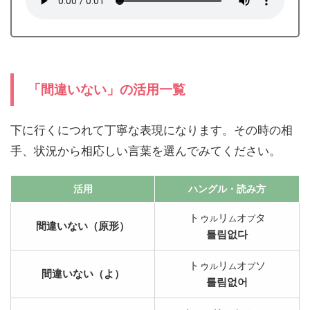
「間違いない」の活用一覧
下に行くにつれて丁寧な表現になります。その時の相
手、状況から相応しい言葉を選んでみてください。
活用
ハングル
・読み方
トゥ
リ
オ
タ
ル
ム
プ
間違いない（原形）
틀림없다
トゥ
リ
オ
ソ
ル
ム
プ
間違いない（よ）
틀림없어