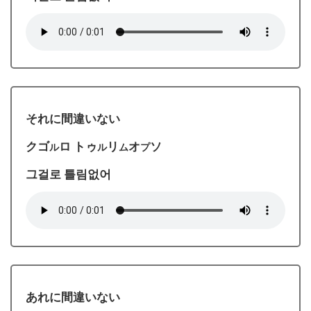
それに間違いない
クゴ
ロ トゥ
リ
オ
ソ
ル
ル
ム
プ
그걸로 틀림없어
あれに間違いない