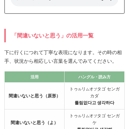
「間違いないと思う」の活用一覧
下に行くにつれて丁寧な表現になります。その時の相
手、状況から相応しい言葉を選んでみてください。
活用
ハングル
・読み方
トゥ
リ
オ
タゴ センガ
ル
ム
プ
間違いないと思う（原形）
カダ
틀림없다고 생각하다
トゥ
リ
オ
タゴ センガ
ル
ム
プ
間違いないと思う（よ）
ケ