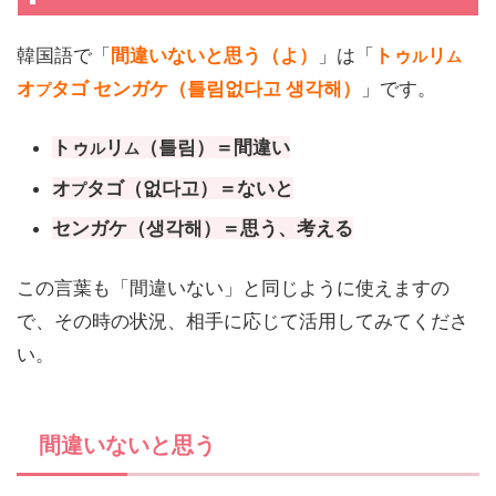
韓国語で「
間違いないと思う（よ）
」は「
トゥ
リ
ル
ム
オ
タゴ センガケ（틀림없다고 생각해）
」です。
プ
トゥ
リ
（틀림）＝間違い
ル
ム
オ
タゴ（없다고）＝ないと
プ
センガケ（생각해）＝思う、考える
この言葉も「間違いない」と同じように使えますの
で、その時の状況、相手に応じて活用してみてくださ
い。
間違いないと思う