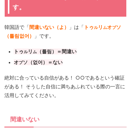
す。
韓国語で「
間違いない（よ）
」は「
トゥ
リ
オ
ソ
ル
ム
プ
（틀림없어）
」です。
トゥ
リ
（틀림）＝間違い
ル
ム
オ
ソ（없어）＝ない
プ
絶対に合っている自信がある！ ○○であるという確証
がある！ そうした自信に満ちあふれている際の一言に
活用してみてください。
間違いない