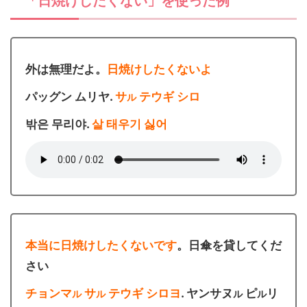
「日焼けしたくない」を使った例
外は無理だよ。
日焼けしたくないよ
パッグン ムリヤ.
サ
テウギ シロ
ル
밖은 무리야.
살 태우기 싫어
本当に日焼けしたくないです
。日傘を貸してくだ
さい
チョンマ
サ
テウギ シロヨ
. ヤンサヌ
ピ
リ
ル
ル
ル
ル