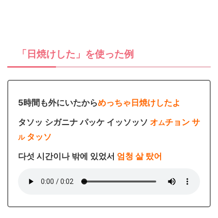
「日焼けした」を使った例
5時間も外にいたから
めっちゃ日焼けしたよ
タソッ シガニナ パッケ イッソッソ
オ
チョン サ
ム
タッソ
ル
다섯 시간이나 밖에 있었서
엄청 살 탔어