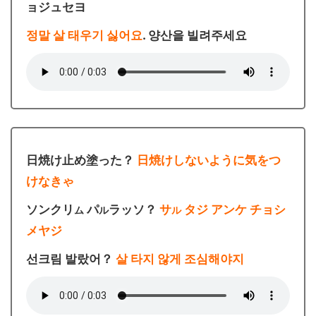
ョジュセヨ
정말 살 태우기 싫어요
. 양산을 빌려주세요
日焼け止め塗った？
日焼けしないように気をつ
けなきゃ
ソンクリ
パ
ラッソ？
サ
タジ アンケ チョシ
ム
ル
ル
メヤジ
선크림 발랐어？
살 타지 않게 조심해야지