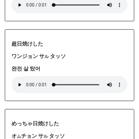
超日焼けした
ワンジョン サ
タッソ
ル
완전 살 탔어
めっちゃ日焼けした
オ
チョン サ
タッソ
ム
ル