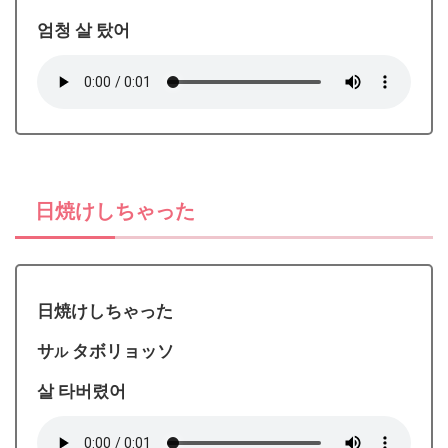
엄청 살 탔어
日焼けしちゃった
日焼けしちゃった
サ
タボリョッソ
ル
살 타버렸어