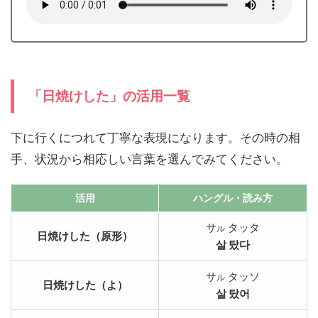
「日焼けした」の活用一覧
下に行くにつれて丁寧な表現になります。その時の相
手、状況から相応しい言葉を選んでみてください。
活用
ハングル・読み方
サ
タッタ
ル
日焼けした（原形）
살 탔다
サ
タッソ
ル
日焼けした（よ）
살 탔어