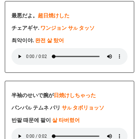
最悪だよ。
超日焼けした
チェアギヤ.
ワンジョン サ
タッソ
ル
최악이야.
완전 살 탔어
半袖のせいで腕が
日焼けしちゃった
パンパ
テムネ パリ
サ
タボリョッソ
ル
ル
반팔 때문에 팔이
살 타버렸어