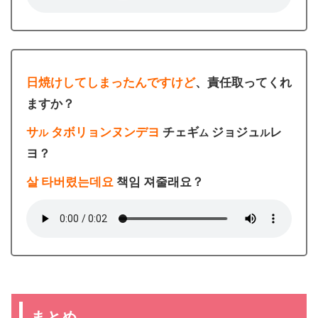
日焼けしてしまったんですけど
、責任取ってくれ
ますか？
サ
タボリョンヌンデヨ
チェギ
ジョジュ
レ
ル
ム
ル
ヨ？
살 타버렸는데요
책임 져줄래요？
まとめ