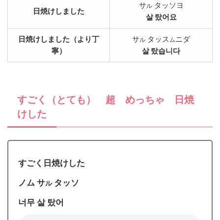
サ
タッソヨ
ル
日焼けしました
살 탔어요
日焼けしました（より丁
サ
タッス
ニダ
ル
ム
寧）
살 탔습니다
すごく（とても） 超 めっちゃ 日焼
けした
すごく日焼けした
ノム サ
タッソ
ル
너무 살 탔어