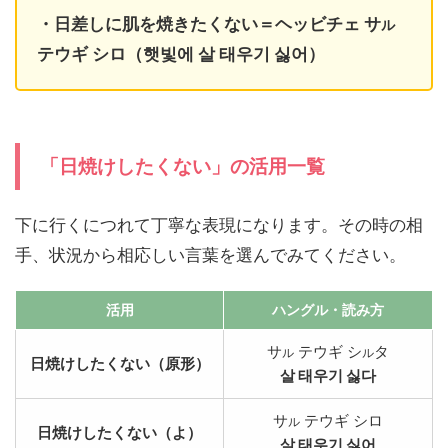
・日差しに肌を焼きたくない＝ヘッビチェ サ
ル
テウギ シロ（햇빛에 살 태우기 싫어）
「日焼けしたくない」の活用一覧
下に行くにつれて丁寧な表現になります。その時の相
手、状況から相応しい言葉を選んでみてください。
活用
ハングル・読み方
サ
テウギ シ
タ
ル
ル
日焼けしたくない（原形）
살 태우기 싫다
サ
テウギ シロ
ル
日焼けしたくない（よ）
살 태우기 싫어