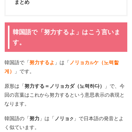
まとめ
韓国語で「努力するよ」はこう言いま
す。
韓国語で「
努力するよ
」は「
ノリョカ
ケ（노력할
ル
게）
」です。
原形は「
努力する＝ノリョカダ（노력하다）
」で、今
回の言葉はこれから努力するという意思表示の表現と
なります。
韓国語の「
努力
」は「
ノリョ
」で日本語の発音とよ
ク
く似ています。