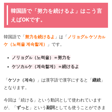
韓国語で「努力を続けるよ」はこう言
えばOKです。
韓国語で「
努力を続けるよ
」は「
ノリョグ
ケソカ
ル
ル
ケ（노력을 계속할게）
」です。
ノリョグ
（노력을）＝努力を
ル
ケソカ
ケ（계속할게）＝続けるよ
ル
「
ケソ
（계속）
」は漢字語で漢字にすると「
継続
」
ク
となります。
今回は「続ける」という動詞として使われています
が、「
ずっと
」という
副詞
としても使うことができま