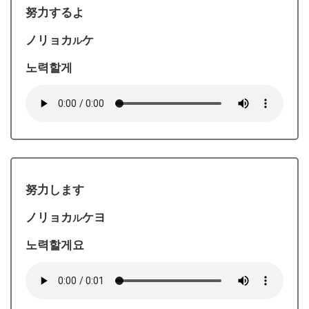
努力するよ
ノリョカ
ケ
ル
노력할게
努力します
ノリョカ
ケヨ
ル
노력할게요