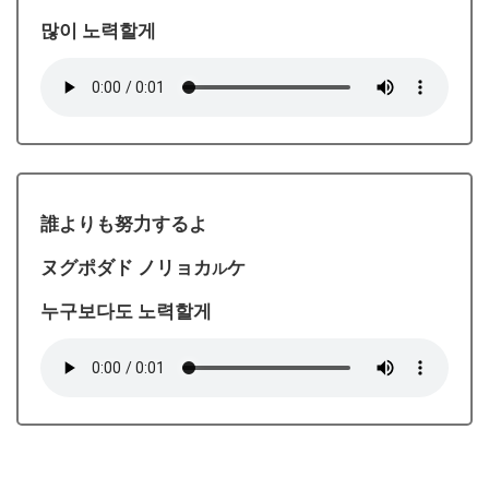
많이 노력할게
誰よりも努力するよ
ヌグポダド ノリョカ
ケ
ル
누구보다도 노력할게