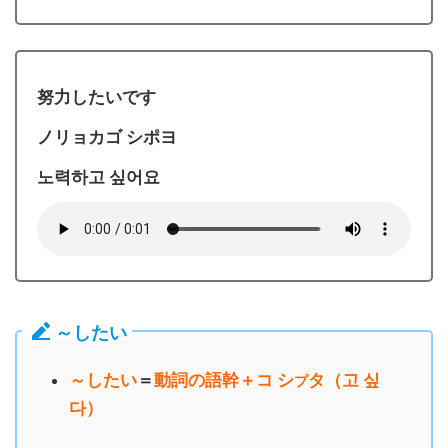
努力したいです
ノリョカゴ シポヨ
노력하고 싶어요
～したい
～したい
＝
動詞の語幹＋コ シ
タ（고 싶
プ
다）