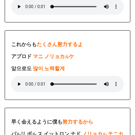
これからも
たくさん努力するよ
アプロド
マニ ノリョカ
ケ
ル
앞으로도
많이 노력할게
早く会えるように僕も
努力するから
パ
リ ボ
ス イットロン ナド
ノリョカ
テニカ
ル
ル
ル