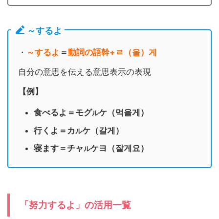
～するよ
・
～するよ
＝
動詞の語幹+ㄹ（을）게
自分の意思を伝える意思表示の表現
【例】
食べるよ＝モグ
ケ（먹을게）
ル
行くよ＝カ
ケ（갈게）
ル
寝ます＝チャ
ケヨ（잘게요）
ル
「努力するよ」の活用一覧