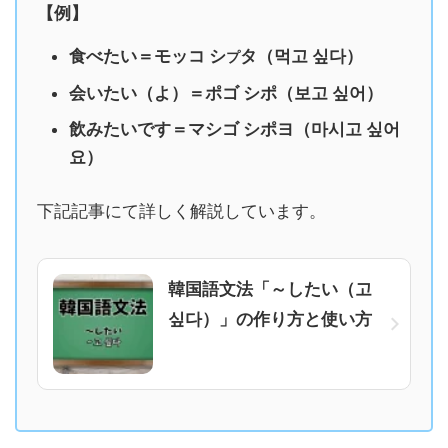
【例】
食べたい＝モッコ シ
タ（먹고 싶다）
プ
会いたい（よ）＝ポゴ シポ（보고 싶어）
飲みたいです＝マシゴ シポヨ（마시고 싶어
요）
下記記事にて詳しく解説しています。
韓国語文法「～したい（고
싶다）」の作り方と使い方