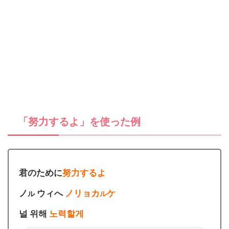
「努力するよ」を使った例
君のために
努力するよ
ノ
ウィへ
ノリョカ
ケ
ル
ル
널 위해
노력할게