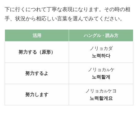
下に行くにつれて丁寧な表現になります。その時の相
手、状況から相応しい言葉を選んでみてください。
活用
ハングル
・読み方
ノリョカダ
努力する（原形）
노력하다
ノリョカ
ケ
ル
努力するよ
노력할게
ノリョカ
ケヨ
ル
努力します
노력할게요