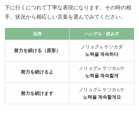
下に行くにつれて丁寧な表現になります。その時の相
手、状況から相応しい言葉を選んでみてください。
活用
ハングル
・読み方
ノリョグ
ケソカダ
ル
努力を続ける（原形）
노력을 계속하다
ノリョグ
ケソカ
ケ
ル
ル
努力を続けるよ
노력을 계속할게
ノリョグ
ケソカ
ケ
ル
ル
努力を続けます
노력을 계속할게요