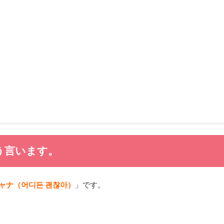
う言います。
ャナ（어디든 괜찮아）
」です。