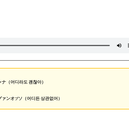
ャナ（어디라도 괜찮아）
グァンオ
ソ（어디든 상관없어）
プ