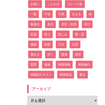
お願い
ことわざ
フレーズ集
一覧
不安
不満
伝える
体
勉強法
名詞
否定・拒否
喜び
応援
怒り
悲しみ
愛・恋
感謝
挨拶
文法
注意
褒める
誘う
謙遜
謝罪
質問
連絡
韓国情報
韓国旅行
韓国語テキスト
韓国食品
驚き
アーカイブ