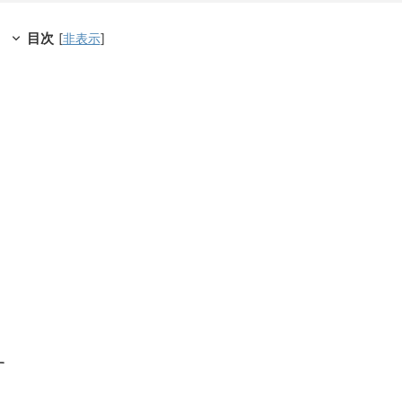
目次
[
非表示
]
よ
す