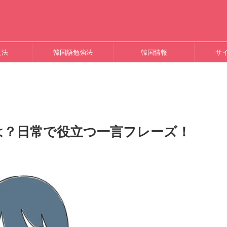
文法
韓国語勉強法
韓国情報
サ
は？日常で役立つ一言フレーズ！