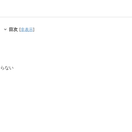
目次
[
非表示
]
まらない