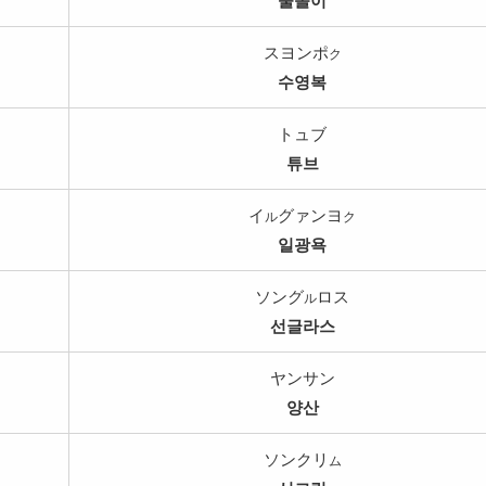
물놀이
スヨンポ
ク
수영복
トュブ
튜브
イ
グァンヨ
ル
ク
일광욕
ソング
ロス
ル
선글라스
ヤンサン
양산
ソンクリ
ム