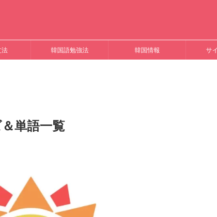
文法
韓国語勉強法
韓国情報
サ
ズ＆単語一覧