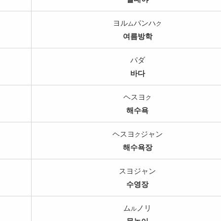
ヨル
パンハ
ム
ク
여름방학
パダ
바다
ヘスヨ
ク
해수욕
ヘスヨ
ジャン
ク
해수욕장
スヨジャン
수영장
ム
ノリ
ル