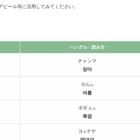
のアピール等に活用してみてください。
ハングル・読み方
チャンマ
장마
ヨル
ム
여름
ポギョ
ム
폭염
ヨ
テヤ
ル
열대야