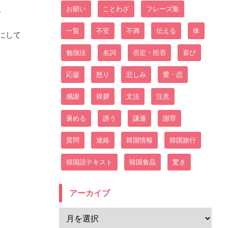
。
お願い
ことわざ
フレーズ集
一覧
不安
不満
伝える
体
にして
勉強法
名詞
否定・拒否
喜び
応援
怒り
悲しみ
愛・恋
感謝
挨拶
文法
注意
褒める
誘う
謙遜
謝罪
質問
連絡
韓国情報
韓国旅行
韓国語テキスト
韓国食品
驚き
アーカイブ