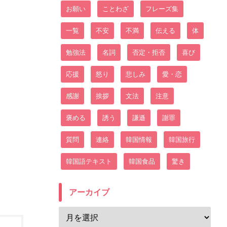
お願い
ことわざ
フレーズ集
一覧
不安
不満
伝える
体
勉強法
名詞
否定・拒否
喜び
応援
怒り
悲しみ
愛・恋
感謝
挨拶
文法
注意
褒める
誘う
謙遜
謝罪
質問
連絡
韓国情報
韓国旅行
韓国語テキスト
韓国食品
驚き
アーカイブ