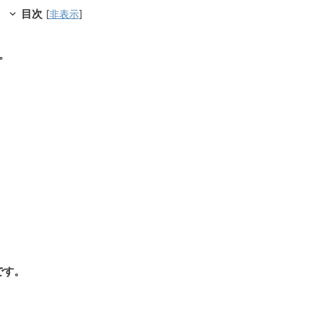
目次
[
非表示
]
。
です。