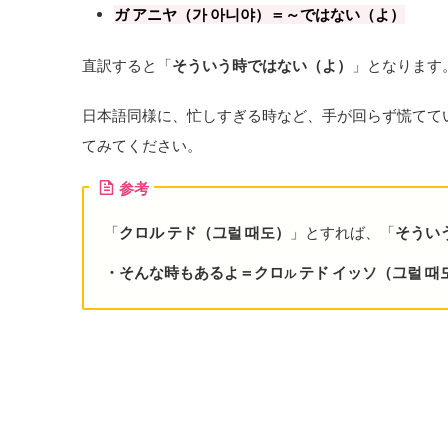
ガ アニヤ（가 아니야）＝～ではない（よ）
直訳すると「
そういう時ではない（よ）
」となります
日本語同様に、忙しすぎる時など、手が回らず慌てて
てみてください。
参考
「
クロル テド（그럴 때도）
」とすれば、「
そうい
・そんな時もあるよ＝クロ
テド イッソ（그럴 때
ル