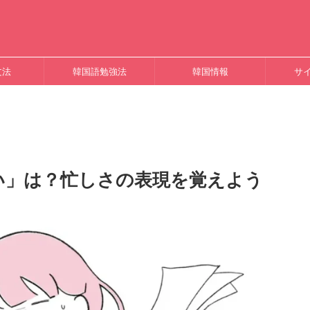
文法
韓国語勉強法
韓国情報
サ
い」は？忙しさの表現を覚えよう