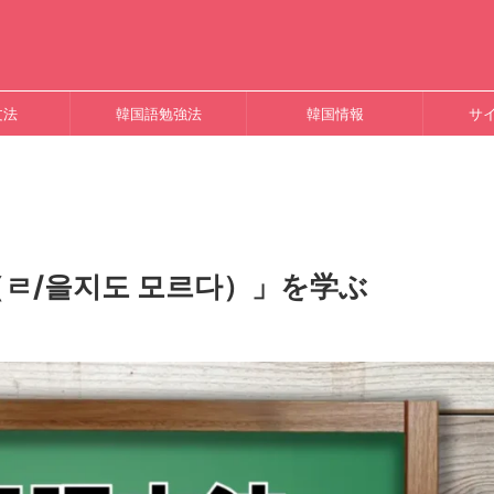
文法
韓国語勉強法
韓国情報
サ
ㄹ/을지도 모르다）」を学ぶ