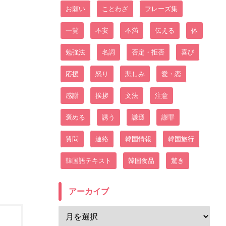
お願い
ことわざ
フレーズ集
一覧
不安
不満
伝える
体
勉強法
名詞
否定・拒否
喜び
応援
怒り
悲しみ
愛・恋
感謝
挨拶
文法
注意
褒める
誘う
謙遜
謝罪
質問
連絡
韓国情報
韓国旅行
韓国語テキスト
韓国食品
驚き
アーカイブ