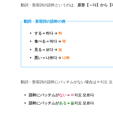
動詞・形容詞の語幹というのは、
原形【～다】から【
動詞・形容詞の語幹の例
する＝하다 →
하
食べる＝먹다 →
먹
見る＝보다 →
보
悪い＝나쁘다 →
나쁘
動詞・形容詞の語幹にパッチムがない場合はㄹ지도 모
語幹にパッチムが
ない
＝
ㄹ
지도 모르다
語幹にパッチムが
ある
＝
을
지도 모르다