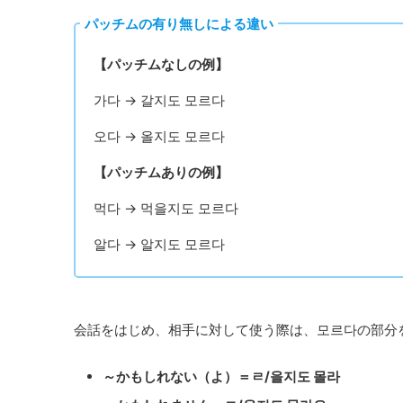
パッチムの有り無しによる違い
【パッチムなしの例】
가다 → 갈지도 모르다
오다 → 올지도 모르다
【パッチムありの例】
먹다 → 먹을지도 모르다
알다 → 알지도 모르다
会話をはじめ、相手に対して使う際は、모르다の部分
～かもしれない（よ）＝ㄹ/을지도 몰라