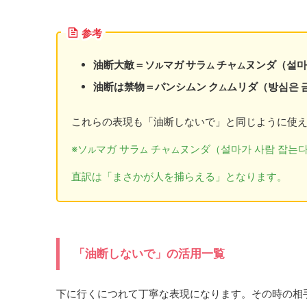
参考
油断大敵＝ソ
マガ サラ
チャ
ヌンダ（설마
ル
ム
ム
油断は禁物＝パンシムン ク
ムリダ（방심은 
ム
これらの表現も「油断しないで」と同じように使
※ソ
マガ サラ
チャ
ヌンダ（설마가 사람 잡는다
ル
ム
ム
直訳は「まさかが人を捕らえる」となります。
「油断しないで」の活用一覧
下に行くにつれて丁寧な表現になります。その時の相