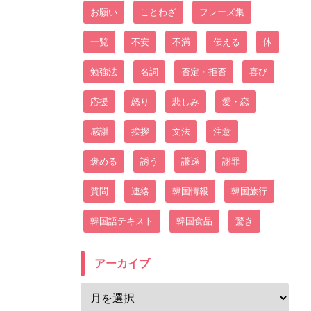
お願い
ことわざ
フレーズ集
一覧
不安
不満
伝える
体
勉強法
名詞
否定・拒否
喜び
応援
怒り
悲しみ
愛・恋
感謝
挨拶
文法
注意
褒める
誘う
謙遜
謝罪
質問
連絡
韓国情報
韓国旅行
韓国語テキスト
韓国食品
驚き
アーカイブ