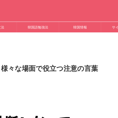
文法
韓国語勉強法
韓国情報
サ
？様々な場面で役立つ注意の言葉