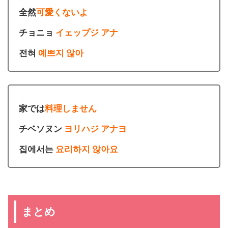
全然
可愛くないよ
チョニョ
イェップジ アナ
전혀
예쁘지 않아
家では
料理しません
チベソヌン
ヨリハジ アナヨ
집에서는
요리하지 않아요
まとめ