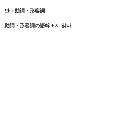
안＋動詞・形容詞
動詞・形容詞の語幹＋지 않다
どちらも同じく「～しない」という否定の表現となり
ます。
語尾に「？」を付け加えれば、「～しない？」「～し
ませんか？」として使うことができます。
会話、文章どちらにおいても必須となる文法ですの
で、ぜひこの機会にマスターし、日常の様々な場面で
活用してみてください。