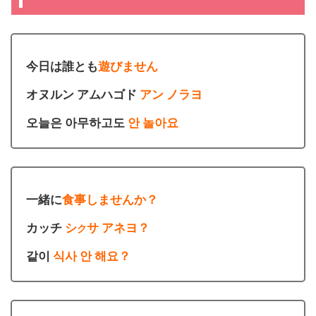
今日は誰とも
遊びません
オヌルン アムハゴド
アン ノラヨ
오늘은 아무하고도
안 놀아요
一緒に
食事しませんか？
カッチ
シ
サ アネヨ？
ク
같이
식사 안 해요？