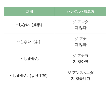
活用
ハングル・読み方
ジ アンタ
～しない（原形）
지 않다
ジ アナ
～しない（よ）
지 않아
ジ アナヨ
～しません
지 않아요
ジ アンス
ニダ
ム
～しません（より丁寧）
지 않습니다